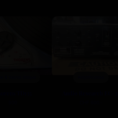
ne & tourne disque
Amplificateur
orens TD135
Audio Research EC-2
500
CHF 600.-