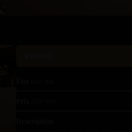
VENDU
État :
Bon état
Prix :
CHF 550.-
Description
Très beau Cambridge Audio 840A entièrement r