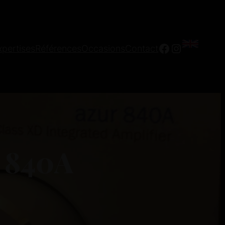
Facebook
Instagra
xpertises
Références
Occasions
Contact
 840A