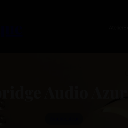
que
Atelier
E
ridge Audio Azur
Amplificateur