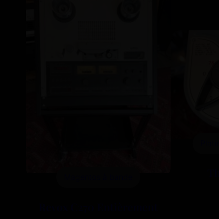
Plati
Th
Magentos à bande
Revox C270 Entièrement