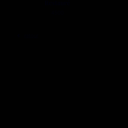
Restauré
4500
retour