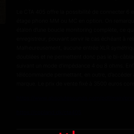
Le CTA 405 offre la possibilité de connecter 6 en
étage phono MM ou MC en option. On remarquer
étalon d’une boucle monitoring complète, ce qui 
enregistreur, pouvant servir le cas échéant à rel
Malheureusement, aucune entrée XLR
symétriq
doublées et ne permettent donc pas le bi-câbl
suivant un mode d’impédance 4 ou 8 ohms. Enfin
télécommande permettant, en outre, d’accéder à
marque. Le prix de vente fixé à 3500 euros cons
https://www.absolutesounds.com/pdf/main/
https://copland.dk/cta405