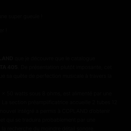
 une super gueule !
er !
LAND
que je découvre que le catalogue
TA 405
. De présentation plutôt imposante, cet
ue sa quête de perfection musicale à travers la
 2 x 50 watts sous 8 ohms, est alimenté par une
. La section préamplificatrice accueille 2 tubes 12
 nouvel intégré a permis à COPLAND d’obtenir
et qui se traduira probablement par une
à la recherche du moindre détail sonore.