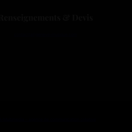
Renseignements & Devis
contact(at)geneve-musique.com
A-Multimedia – agence de communication créative