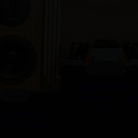
Amplificateur
CARY AUDIO CAD80
Enceinte
Anniversary Edition
8500
ique D’enceinte sur
re Thalie MAM
1100