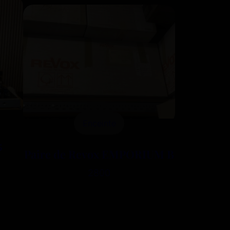
Enceinte
5
Paire de Revox EMPORIUM B
2800