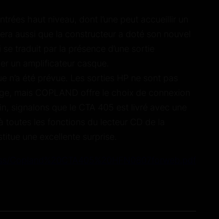
trées haut niveau, dont l’une peut accueillir un
a aussi que la constructeur a doté son nouvel
se traduit par la présence d’une sortie
ier un amplificateur casque.
ue
n’a été prévue. Les sorties HP ne sont pas
age, mais COPLAND offre le choix de connexion
, signalons que le CTA 405 est livré avec une
 toutes les fonctions du lecteur CD de la
titue une excellente surprise.
press/Copland%20CTA405%20HFN0807forweb.pdf