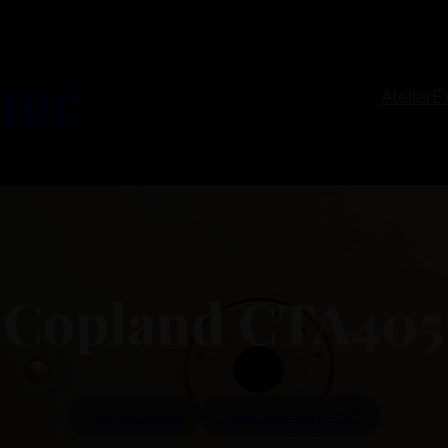
que
Atelier
E
Copland CTA405
Amplificateur
Ensemble sono HiFi