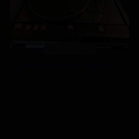
Platine & tourne disque
Thorens TD126 MKIII + SME séries III
CHF 1600.-
retour