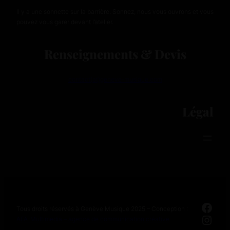
Il y a une sonnette sur la barrière. Sonnez, nous vous ouvrons et vous
pouvez vous garer devant l’atelier.
Renseignements & Devis
contact(at)geneve-musique.com
Légal
Face
Tous droits réservés à Genève Musique 2025 – Conception :
Inst
AFA-Multimedia – agence de communication créative