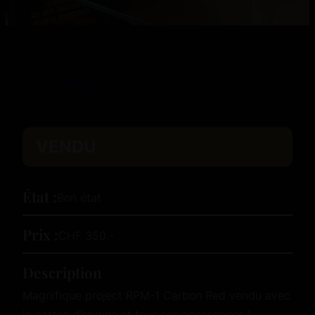
retour
VENDU
État :
Bon état
Prix :
CHF 350.-
Description
Magnifique project RPM-1 Carbon Red vendu avec
le carton d’origine et tous ses accessoires !