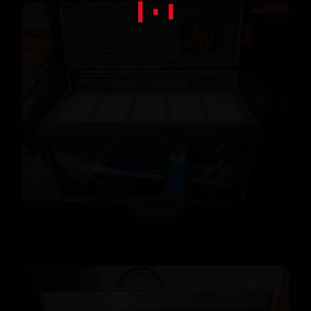
Juke Box
Juke Box Wurlitzer Zodiac 1971
CHF 3 500.-