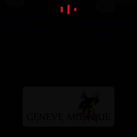
DAC
DAC
Fidelity KW DM25-
Daniel Hertz DAC1
 + DM25-Trans
CHF 790.-
CHF 2 500.-