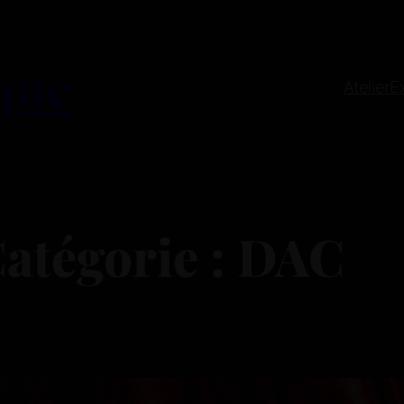
que
Atelier
E
atégorie :
DAC