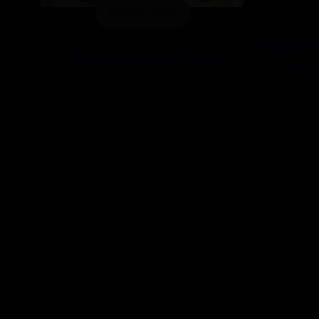
Amplificateur
Musical 
Musical Fidelity M6si
DAC
CHF 1 500.-